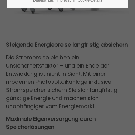
Datenschutz
Impressum
Cookie-Details
Steigende Energiepreise langfristig absichern
Die Strompreise bleiben ein
Unsicherheitsfaktor – und ein Ende der
Entwicklung ist nicht in Sicht. Mit einer
modernen Photovoltaikanlage inklusive
Stromspeicher sichern Sie sich langfristig
günstige Energie und machen sich
unabhängiger vom Energiemarkt.
Maximale Eigenversorgung durch
Speicherlösungen