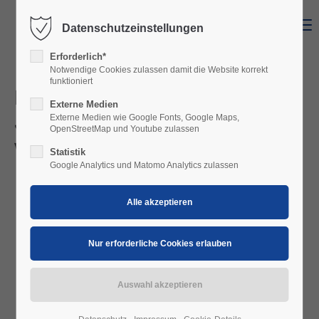
Menu
Datenschutzeinstellungen
Erforderlich*
Notwendige Cookies zulassen damit die Website korrekt
funktioniert
Photovoltaik & Speicher –
Externe Medien
Jetzt entscheiden! Günstiger
Externe Medien wie Google Fonts, Google Maps,
OpenStreetMap und Youtube zulassen
wird es nicht mehr
Statistik
Google Analytics und Matomo Analytics zulassen