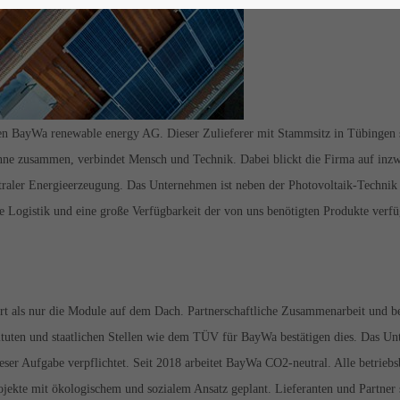
en BayWa renewable energy AG. Dieser Zulieferer mit Stammsitz in Tübingen s
ne zusammen, verbindet Mensch und Technik. Dabei blickt die Firma auf inzwis
raler Energieerzeugung. Das Unternehmen ist neben der Photovoltaik-Technik
e Logistik und eine große Verfügbarkeit der von uns benötigten Produkte verfü
rt als nur die Module auf dem Dach. Partnerschaftliche Zusammenarbeit und bes
ituten und staatlichen Stellen wie dem TÜV für BayWa bestätigen dies. Das Un
ieser Aufgabe verpflichtet. Seit 2018 arbeitet BayWa CO2-neutral. Alle betr
ekte mit ökologischem und sozialem Ansatz geplant. Lieferanten und Partner s