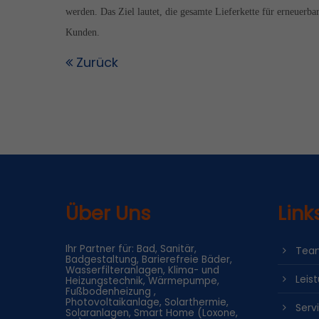
werden. Das Ziel lautet, die gesamte Lieferkette für erneuerba
Kunden.
Zurück
Über Uns
Link
Ihr Partner für: Bad, Sanitär,
Tea
Badgestaltung, Barierefreie Bäder,
Wasserfilteranlagen, Klima- und
Leis
Heizungstechnik, Wärmepumpe,
Fußbodenheizung ,
Photovoltaikanlage, Solarthermie,
Serv
Solaranlagen, Smart Home (Loxone,