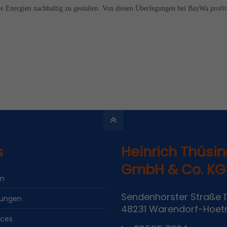
re Energien nachhaltig zu gestalten. Von diesen Überlegungen bei BayWa profitie
s
Heinrich Thüsi
GmbH & Co. KG
m
Sendenhorster Straße 1
tungen
48231 Warendorf-Hoe
ices